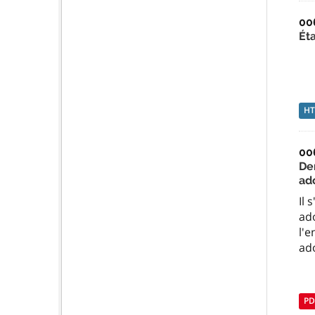
00
Éta
H
00
De
ad
Il
ado
l'e
ado
PD