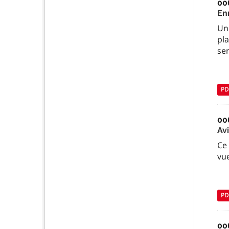
00
En
Une
pl
ser
PD
00
Av
Ce 
vu
PD
00