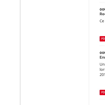
00
Re
Ce 
PD
00
En
Un 
lor
201
PD