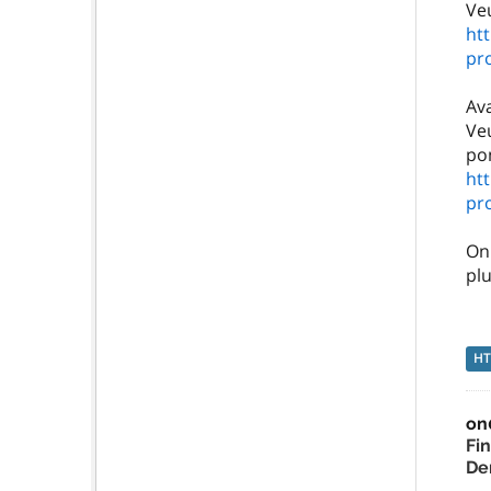
ht
pr
Av
Veu
ht
pr
On
pl
H
on
Fi
De