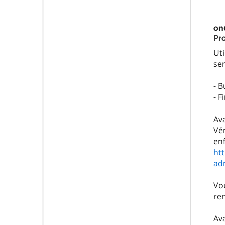
on
Pr
Uti
ser
- B
- 
Av
Vér
ht
ad
Vo
ren
Av