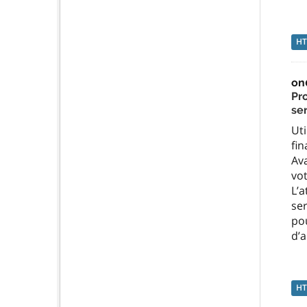
H
on
Pr
se
Uti
fin
Ava
vot
L’
se
po
d’
H