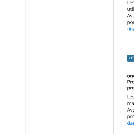
Le
ut
Ava
po
fi
H
on
Pr
pro
Le
ma
Ava
pro
da