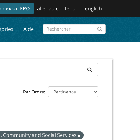
nnexion FPO
aller au contenu
english
gories
Aide
Par Ordre
en, Community and Social Services