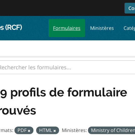
Co
s (RCF)
Formulaires
Ministères
Caté
9 profils de formulaire
rouvés
rmats:
PDF
HTML
Ministères:
Ministry of Childr