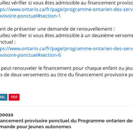
tps://www.ontario.ca/fr/page/programme-ontarien-des-serv
ovisoire-ponctuel#section-1
ant de présenter une demande de renouvellement :
illez vérifier si vous êtes admissible à un deuxième versem
tps://www.ontario.ca/fr/page/programme-ontarien-des-serv
ovisoire-ponctuel#section-6
 peut renouveler le financement pour chaque enfant ou jeun
us de deux versements au titre du financement provisoire p
TML
PDF
00010
nancement provisoire ponctuel du Programme ontarien des
mande pour jeunes autonomes