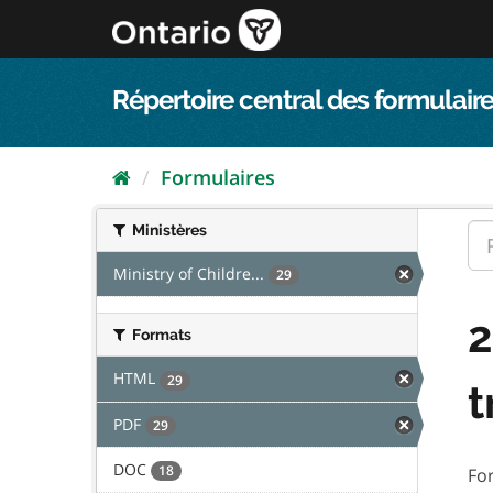
Passer
directement
au
contenu
Répertoire central des formulaire
Formulaires
Ministères
Ministry of Childre...
29
2
Formats
HTML
29
t
PDF
29
DOC
18
Fo