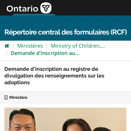
Passer
directement
au
Connexion FPO
aller au contenu
english
contenu
Répertoire central des formulaires (RCF)
Ministères
Ministry of Children,...
Demande d'inscription au...
Demande d'inscription au registre de
divulgation des renseignements sur les
adoptions
Ministère