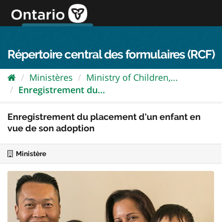
Passer
directement
au
Connexion FPO
aller au contenu
english
contenu
Répertoire central des formulaires (RCF)
Ministères
Ministry of Children,...
Enregistrement du...
Enregistrement du placement d'un enfant en
vue de son adoption
Ministère