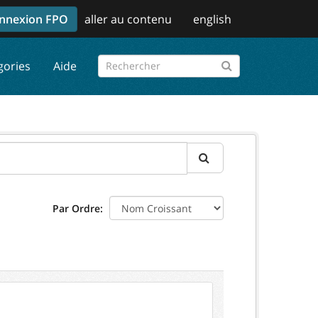
nnexion FPO
aller au contenu
english
gories
Aide
Par Ordre