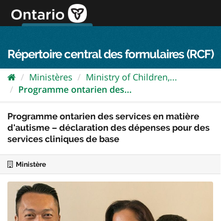
Passer
directement
au
Connexion FPO
aller au contenu
english
contenu
Répertoire central des formulaires (RCF)
Ministères
Ministry of Children,...
Programme ontarien des...
Programme ontarien des services en matière
d'autisme – déclaration des dépenses pour des
services cliniques de base
Ministère