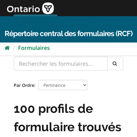
Passer
directement
au
Connexion FPO
aller au contenu
english
contenu
Répertoire central des formulaires (RCF)
Formulaires
Par Ordre
100 profils de
formulaire trouvés