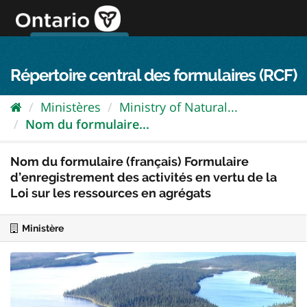
Passer
directement
au
Connexion FPO
aller au contenu
english
contenu
Répertoire central des formulaires (RCF)
Ministères
Ministry of Natural...
Nom du formulaire...
Nom du formulaire (français) Formulaire
d’enregistrement des activités en vertu de la
Loi sur les ressources en agrégats
Ministère