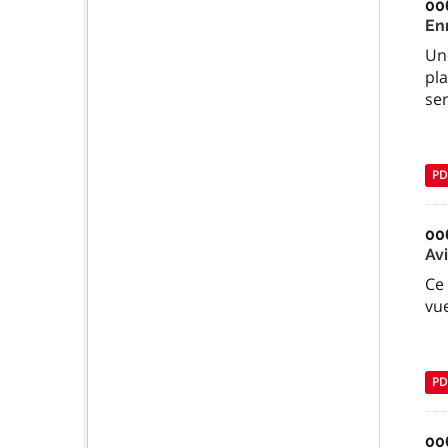
00
En
Une
pl
ser
PD
00
Av
Ce 
vu
PD
00