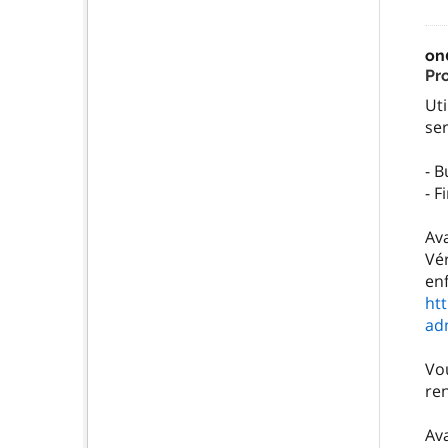
on
Pr
Uti
ser
- B
- 
Av
Vér
ht
ad
Vo
ren
Av