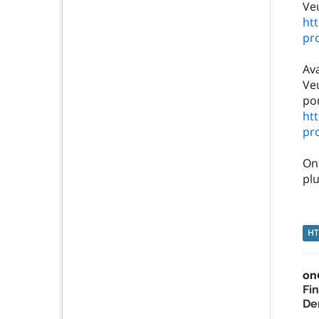
ht
pr
Av
Veu
ht
pr
On
pl
H
on
Fi
De