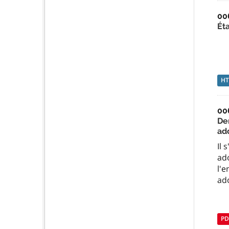
00
Éta
H
00
De
ad
Il
ado
l'e
ado
PD