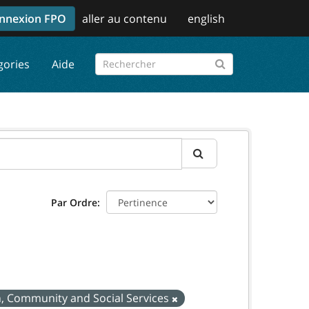
nnexion FPO
aller au contenu
english
gories
Aide
Par Ordre
en, Community and Social Services