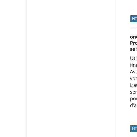
H
on
Pr
se
Uti
fin
Ava
vot
L’
se
po
d’
H