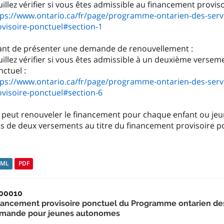
tps://www.ontario.ca/fr/page/programme-ontarien-des-serv
ovisoire-ponctuel#section-1
ant de présenter une demande de renouvellement :
illez vérifier si vous êtes admissible à un deuxième versem
tps://www.ontario.ca/fr/page/programme-ontarien-des-serv
ovisoire-ponctuel#section-6
 peut renouveler le financement pour chaque enfant ou jeun
us de deux versements au titre du financement provisoire p
TML
PDF
00010
nancement provisoire ponctuel du Programme ontarien des
mande pour jeunes autonomes