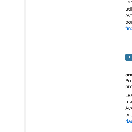
Le
ut
Ava
po
fi
H
on
Pr
pro
Le
ma
Ava
pro
da