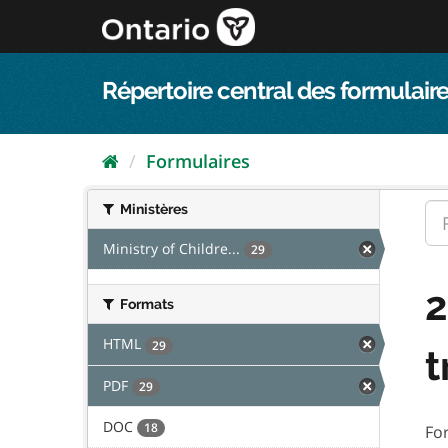
Passer
directement
au
contenu
Répertoire central des formulaire
Formulaires
Ministères
Ministry of Childre...
29
2
Formats
HTML
29
t
PDF
29
DOC
18
Fo