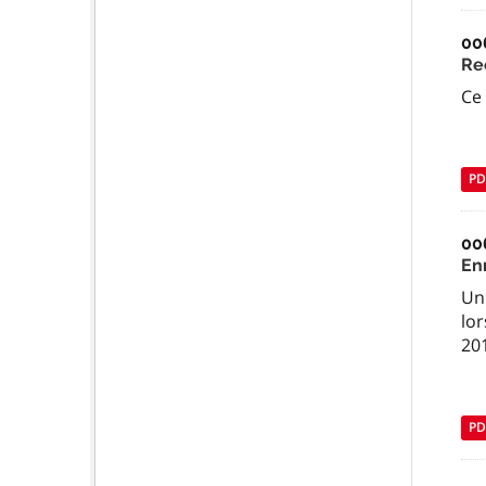
00
Re
Ce 
PD
00
En
Un 
lor
201
PD