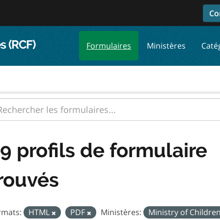
Co
s (RCF)
Formulaires
Ministères
Caté
9 profils de formulaire
rouvés
rmats:
HTML
PDF
Ministères:
Ministry of Childr