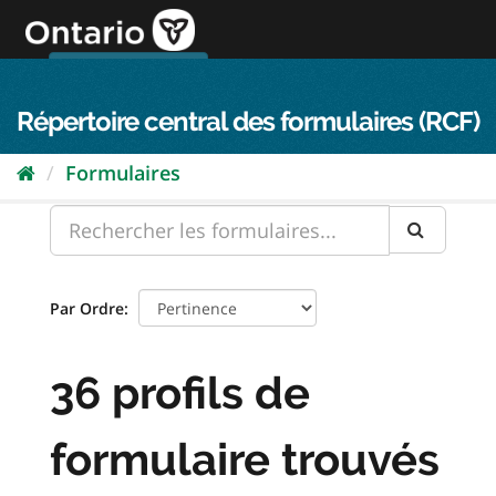
Passer
directement
au
Connexion FPO
aller au contenu
english
contenu
Répertoire central des formulaires (RCF)
Formulaires
Par Ordre
36 profils de
formulaire trouvés