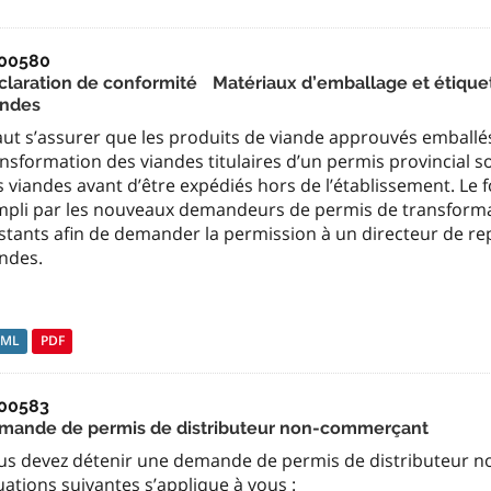
00580
claration de conformité Matériaux d’emballage et étiquett
andes
faut s’assurer que les produits de viande approuvés emball
nsformation des viandes titulaires d’un permis provincial s
 viandes avant d’être expédiés hors de l’établissement. Le 
mpli par les nouveaux demandeurs de permis de transformati
stants afin de demander la permission à un directeur de re
andes.
TML
PDF
00583
mande de permis de distributeur non-commerçant
us devez détenir une demande de permis de distributeur n
uations suivantes s’applique à vous :