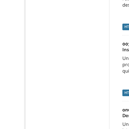
de
H
00
Ins
Un 
pro
qui
H
on
De
Un 