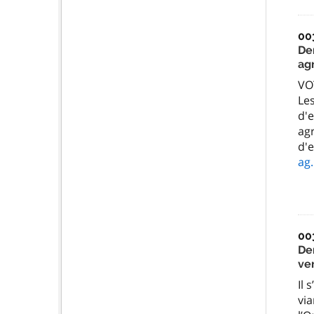
00
Dem
agr
VO
Les
d'e
agr
d'
ag
00
De
ver
Il
via