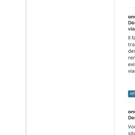
on
Dé
vi
Il 
tra
des
re
exi
vi
H
on
De
Vo
sit