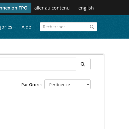
nnexion FPO
aller au contenu
english
gories
Aide
Par Ordre