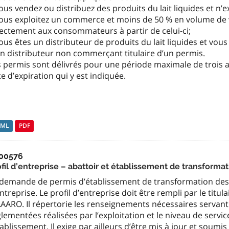
ous vendez ou distribuez des produits du lait liquides et n
Vous exploitez un commerce et moins de 50 % en volume de v
rectement aux consommateurs à partir de celui-ci;
ous êtes un distributeur de produits du lait liquides et vou
un distributeur non commerçant titulaire d’un permis.
 permis sont délivrés pour une période maximale de trois a
e d’expiration qui y est indiquée.
TML
PDF
00576
fil d’entreprise – abattoir et établissement de transforma
 demande de permis d’établissement de transformation des v
ntreprise. Le profil d’entreprise doit être rempli par le titu
ARO. Il répertorie les renseignements nécessaires servant à
lementées réalisées par l’exploitation et le niveau de servi
tablissement. Il exige par ailleurs d’être mis à jour et soumis