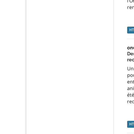
l’O
ren
H
on
De
re
Un 
pou
ent
ani
été
re
H