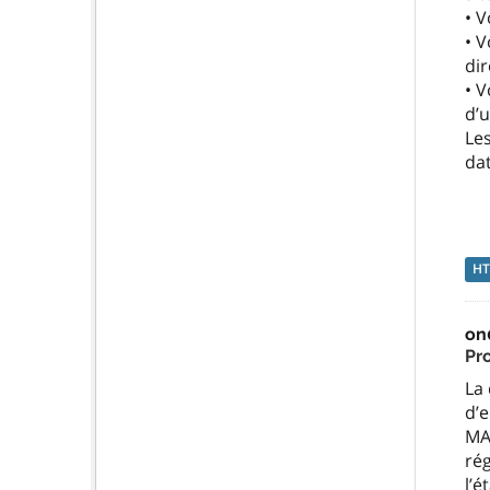
• V
• 
di
• V
d’
Les
dat
H
on
Pro
La
d’e
MAA
rég
l’é