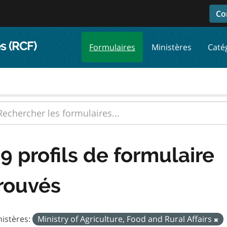
Co
s (RCF)
Formulaires
Ministères
Caté
9 profils de formulaire
rouvés
istères:
Ministry of Agriculture, Food and Rural Affairs