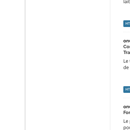
lai
H
on
Co
Tr
Le 
de 
H
on
Fo
Le
po