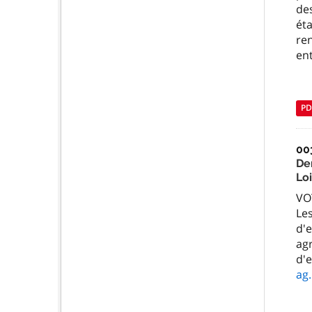
de
éta
re
ent
PD
00
Dem
Loi
VO
Les
d'e
agr
d'
ag