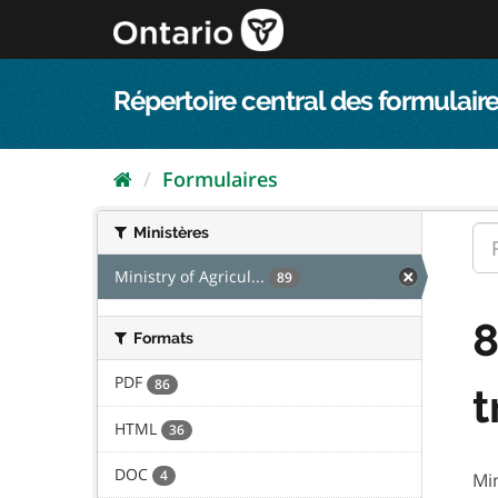
Passer
directement
au
contenu
Répertoire central des formulaire
Formulaires
Ministères
Ministry of Agricul...
89
8
Formats
PDF
86
t
HTML
36
DOC
4
Min