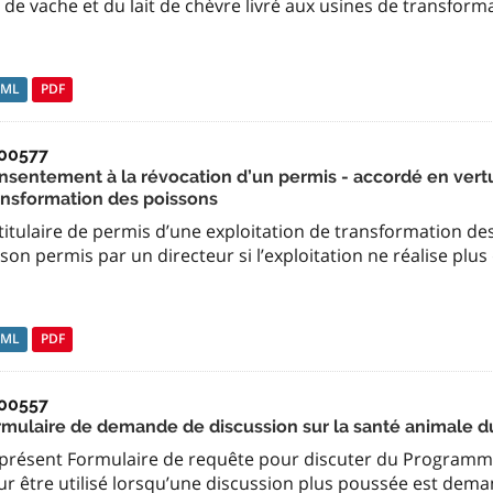
t de vache et du lait de chèvre livré aux usines de transform
TML
PDF
00577
nsentement à la révocation d’un permis - accordé en vert
ansformation des poissons
titulaire de permis d’une exploitation de transformation de
son permis par un directeur si l’exploitation ne réalise plus
TML
PDF
00557
rmulaire de demande de discussion sur la santé animale 
 présent Formulaire de requête pour discuter du Programme
ur être utilisé lorsqu’une discussion plus poussée est de