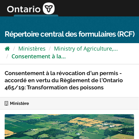
Passer
directement
au
Connexion FPO
aller au contenu
english
contenu
Répertoire central des formulaires (RCF)
Ministères
Ministry of Agriculture,...
Consentement à la...
Consentement à la révocation d’un permis -
accordé en vertu du Règlement de l’Ontario
465/19: Transformation des poissons
Ministère