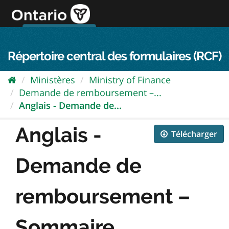
Passer
directement
au
Connexion FPO
aller au contenu
english
contenu
Répertoire central des formulaires (RCF)
Ministères
Ministry of Finance
Demande de remboursement –...
Anglais - Demande de...
Anglais -
Télécharger
Demande de
remboursement –
Sommaire...