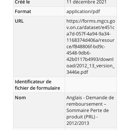
Créé le
11 décembre 2021
Format
application/pdf
URL
https://forms.mgcs.go
v.on.ca/dataset/e451c
a7d-057f-4a94-9a34-
1168374d406a/resour
ce/f848806f-bd9c-
4548-9db6-
42b0117b4993/downl
oad/2012_13_version_
3446e.pdf
Identificateur de
fichier de formulaire
Nom
Anglais - Demande de
remboursement –
Sommaire Perte de
produit (PRL) -
2012/2013