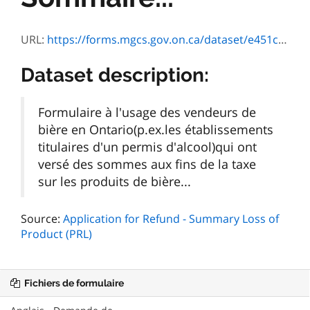
URL:
https://forms.mgcs.gov.on.ca/dataset/e451ca7d-057f-4a94-9a34-1168374d406a/resource/f848806f-bd9c-4548-9db6-42b0117b4993/download/2012_13_version_3446e.pdf
Dataset description:
Formulaire à l'usage des vendeurs de
bière en Ontario(p.ex.les établissements
titulaires d'un permis d'alcool)qui ont
versé des sommes aux fins de la taxe
sur les produits de bière...
Source:
Application for Refund - Summary Loss of
Product (PRL)
Fichiers de formulaire