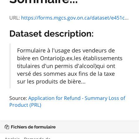
URL:
https://forms.mgcs.gov.on.ca/dataset/e451ca7d-057f-4a94-9a34-1168374d406a/resource/f787298d-7618-4bf8-8ea9-93fcdea29ebc/download/2011_12_version_3446f.pdf
Dataset description:
Formulaire à l'usage des vendeurs de
bière en Ontario(p.ex.les établissements
titulaires d'un permis d'alcool)qui ont
versé des sommes aux fins de la taxe
sur les produits de bière...
Source:
Application for Refund - Summary Loss of
Product (PRL)
Fichiers de formulaire