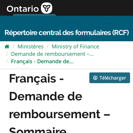
Passer
directement
au
Connexion FPO
aller au contenu
english
contenu
Répertoire central des formulaires (RCF)
Ministères
Ministry of Finance
Demande de remboursement –...
Français - Demande de...
Français -
Télécharger
Demande de
remboursement –
Sommaire...