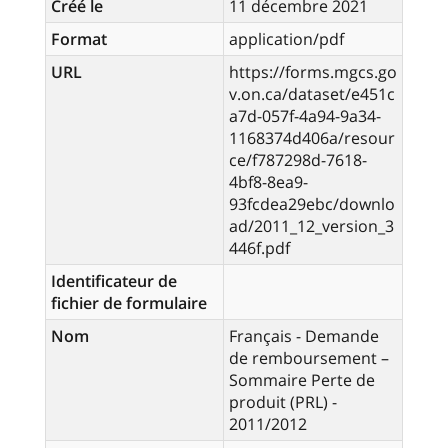
Créé le
11 décembre 2021
Format
application/pdf
URL
https://forms.mgcs.go
v.on.ca/dataset/e451c
a7d-057f-4a94-9a34-
1168374d406a/resour
ce/f787298d-7618-
4bf8-8ea9-
93fcdea29ebc/downlo
ad/2011_12_version_3
446f.pdf
Identificateur de
fichier de formulaire
Nom
Français - Demande
de remboursement –
Sommaire Perte de
produit (PRL) -
2011/2012