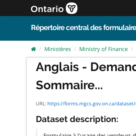
Passer
directement
au
contenu
Répertoire central des formulaire
Ministères
Ministry of Finance
Anglais - Deman
Sommaire...
URL:
https://forms.mgcs.gov.on.ca/dataset/e451ca
Dataset description:
Formulaire à l'usage des vendeurs de