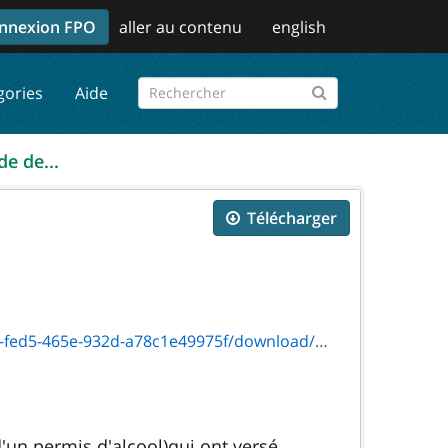
nnexion FPO
aller au contenu
english
gories
Aide
e de...
Télécharger
c1e49975f/download/2010_11_versiontxt_3446e.htm
d'un permis d'alcool)qui ont versé