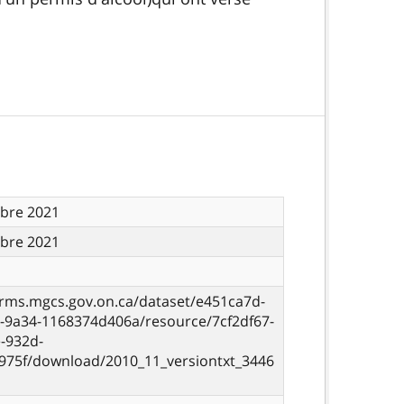
bre 2021
bre 2021
orms.mgcs.gov.on.ca/dataset/e451ca7d-
4-9a34-1168374d406a/resource/7cf2df67-
-932d-
975f/download/2010_11_versiontxt_3446