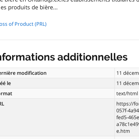
es produits de bière...
oss of Product (PRL)
nformations additionnelles
rnière modification
11 décem
éé le
11 décem
ormat
text/html
RL
https://f
057f-4a9
fed5-465e
a78c1e49
e.htm