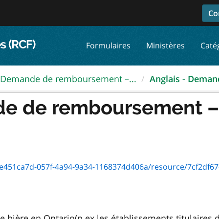
Co
s (RCF)
Formulaires
Ministères
Caté
Demande de remboursement –...
Anglais - Demand
de de remboursement –
7d-057f-4a94-9a34-1168374d406a/resource/7cf2df67-fed5-465e-932d-a78
 bière en Ontario(p.ex.les établissements titulaires 