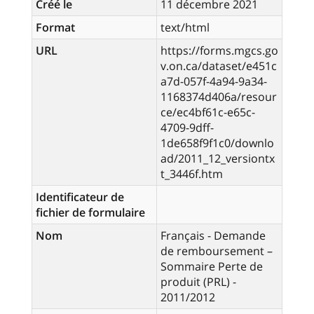
Créé le
11 décembre 2021
Format
text/html
URL
https://forms.mgcs.go
v.on.ca/dataset/e451c
a7d-057f-4a94-9a34-
1168374d406a/resour
ce/ec4bf61c-e65c-
4709-9dff-
1de658f9f1c0/downlo
ad/2011_12_versiontx
t_3446f.htm
Identificateur de
fichier de formulaire
Nom
Français - Demande
de remboursement –
Sommaire Perte de
produit (PRL) -
2011/2012