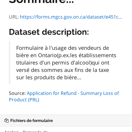
URL:
https://forms.mgcs.gov.on.ca/dataset/e451ca7d-057f-4a94-9a34-1168374d406a/resource/ec4bf61c-e65c-4709-9dff-1de658f9f1c0/download/2011_12_versiontxt_3446f.htm
Dataset description:
Formulaire à l'usage des vendeurs de
bière en Ontario(p.ex.les établissements
titulaires d'un permis d'alcool)qui ont
versé des sommes aux fins de la taxe
sur les produits de bière...
Source:
Application for Refund - Summary Loss of
Product (PRL)
Fichiers de formulaire