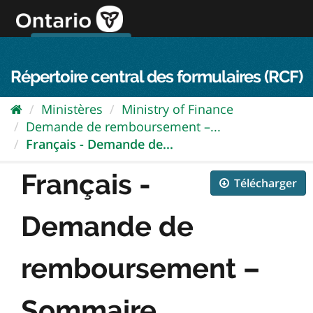
Passer
directement
au
Connexion FPO
aller au contenu
english
contenu
Répertoire central des formulaires (RCF)
Ministères
Ministry of Finance
Demande de remboursement –...
Français - Demande de...
Français -
Télécharger
Demande de
remboursement –
Sommaire...