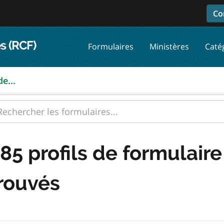
Co
s (RCF)
Formulaires
Ministères
Caté
e...
85 profils de formulaire
rouvés