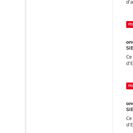
d'a
PD
on
SI
Ce
d'
PD
on
SI
Ce 
d'