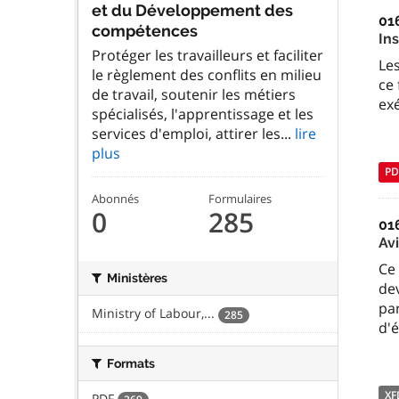
et du Développement des
01
compétences
In
Protéger les travailleurs et faciliter
Le
le règlement des conflits en milieu
ce 
de travail, soutenir les métiers
ex
spécialisés, l'apprentissage et les
services d'emploi, attirer les...
lire
plus
PD
Abonnés
Formulaires
0
285
01
Avi
Ce 
Ministères
dev
par
Ministry of Labour,...
285
d'
Formats
XF
PDF