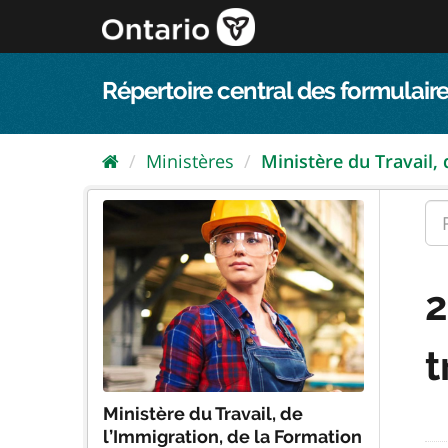
Passer
directement
au
contenu
Répertoire central des formulaire
Ministères
Ministère du Travail, d
2
t
Ministère du Travail, de
l’Immigration, de la Formation