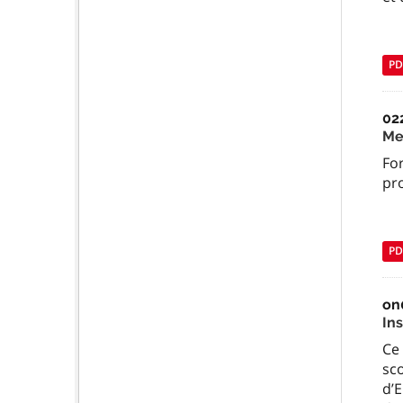
PD
02
Me
Fo
pr
PD
on
In
Ce 
sc
d’