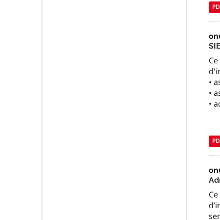
PD
on
SI
Ce 
d'i
• 
• 
• a
PD
on
Ad
Ce 
d’i
se