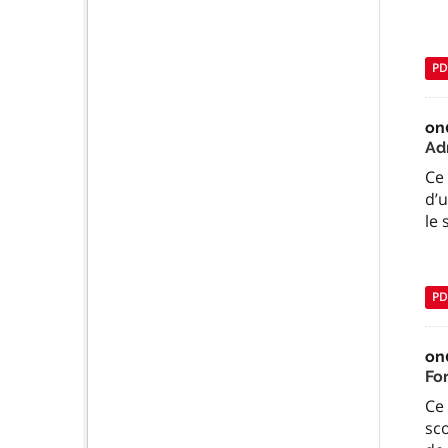
PD
on
Ad
Ce 
d’u
le
PD
on
Fo
Ce 
sco