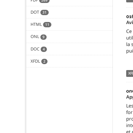
269
DOT
31
01
Avi
HTML
11
Ce 
ONL
9
uti
la 
DOC
4
pui
XFDL
2
XF
on
Ap
Le
for
pro
int
et