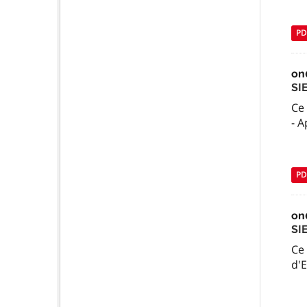
PD
on
SI
Ce
- 
PD
on
SI
Ce 
d'