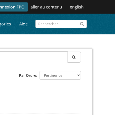
nnexion FPO
aller au contenu
english
gories
Aide
Par Ordre