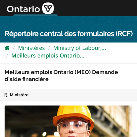
Passer
directement
au
Connexion FPO
aller au contenu
english
contenu
Répertoire central des formulaires (RCF)
Ministères
Ministry of Labour,...
Meilleurs emplois Ontario...
Meilleurs emplois Ontario (MEO) Demande
d'aide financière
Ministère