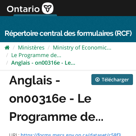
Passer
directement
au
Connexion FPO
aller au contenu
english
contenu
Répertoire central des formulaires (RCF)
Ministères
Ministry of Economic...
Le Programme de...
Anglais - on00316e - Le...
Anglais -
Télécharger
on00316e - Le
Programme de...
URL:
https://forms.mgcs.gov.on.ca/dataset/c58f3cb0-5caa-4005-9ddd-3354e2cdaaf3/resource/7b5028c9-463a-466f-8795-83da407f7014/download/on00316e.pdf