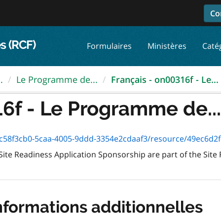
Co
s (RCF)
Formulaires
Ministères
Caté
.
Le Programme de...
Français - on00316f - Le...
16f - Le Programme de...
8f3cb0-5caa-4005-9ddd-3354e2cdaaf3/resource/49ec6d2f-c5f2-4d
ite Readiness Application Sponsorship are part of the Site
nformations additionnelles