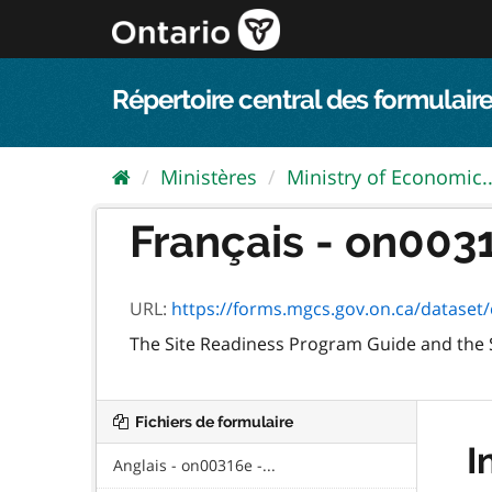
Passer
directement
au
contenu
Répertoire central des formulaire
Ministères
Ministry of Economic..
Français - on003
URL:
https://forms.mgcs.gov.on.ca/dataset/c5
The Site Readiness Program Guide and the S
Fichiers de formulaire
I
Anglais - on00316e -...