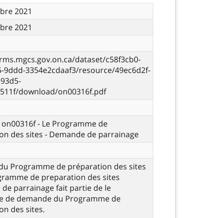
bre 2021
bre 2021
orms.mgcs.gov.on.ca/dataset/c58f3cb0-
5-9ddd-3354e2cdaaf3/resource/49ec6d2f-
-93d5-
511f/download/on00316f.pdf
- on00316f - Le Programme de
on des sites - Demande de parrainage
du Programme de préparation des sites
gramme de preparation des sites
e parrainage fait partie de le
re de demande du Programme de
on des sites.