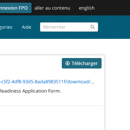
nnexion FPO
aller au contenu
english
gories
Aide
Télécharger
f8-93d5-8ada8983511f/download/on00316f.pdf
 Readiness Application Form.