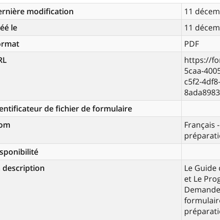
rnière modification
11 décem
éé le
11 décem
ormat
PDF
RL
https://f
5caa-400
c5f2-4df8
8ada8983
entificateur de fichier de formulaire
om
Français 
préparati
sponibilité
 description
Le Guide 
et Le Pro
Demande d
formulai
préparati