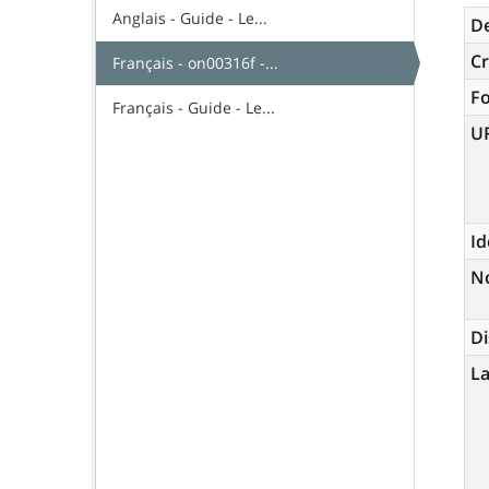
Anglais - Guide - Le...
De
Cr
Français - on00316f -...
F
Français - Guide - Le...
U
Id
N
Di
La