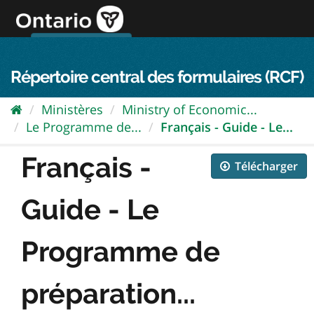
Passer
directement
au
Connexion FPO
aller au contenu
english
contenu
Répertoire central des formulaires (RCF)
Ministères
Ministry of Economic...
Le Programme de...
Français - Guide - Le...
Français -
Télécharger
Guide - Le
Programme de
préparation...