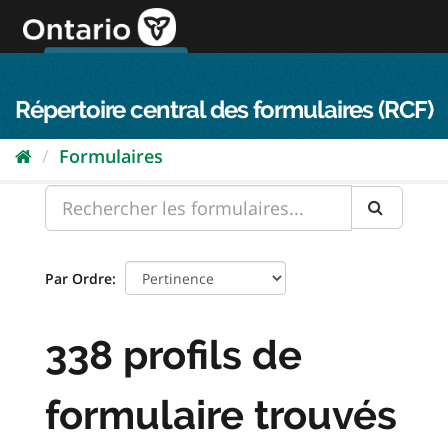
Passer
directement
au
Connexion FPO
aller au contenu
english
contenu
Répertoire central des formulaires (RCF)
Formulaires
Par Ordre
338 profils de
formulaire trouvés