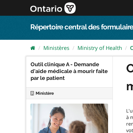
Passer
directement
au
contenu
Répertoire central des formulaire
Ministères
Ministry of Health
O
Outil clinique A - Demande
O
d'aide médicale à mourir faite
par le patient
m
Ministère
L'u
à m
re
vot