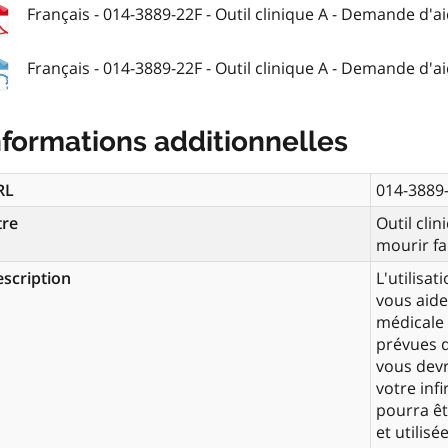
Français - 014-3889-22F - Outil clinique A - Demande d'aid
Français - 014-3889-22F - Outil clinique A - Demande d'aid
nformations additionnelles
RL
014-3889
tre
Outil cli
mourir fa
scription
L'utilisat
vous aide
médicale 
prévues d
vous devr
votre inf
pourra êt
et utilis