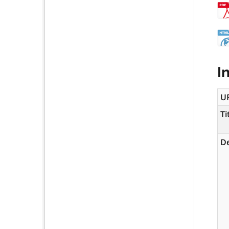
I
U
Ti
De