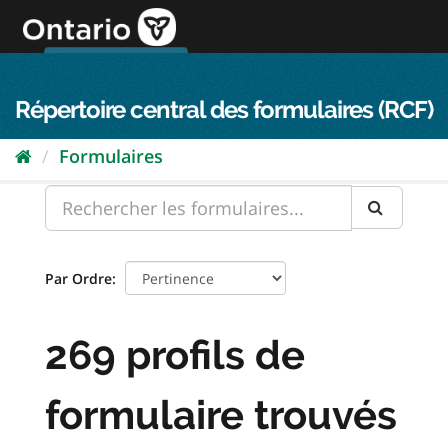
Passer
directement
au
Connexion FPO
aller au contenu
english
contenu
Répertoire central des formulaires (RCF)
Formulaires
Par Ordre
269 profils de
formulaire trouvés