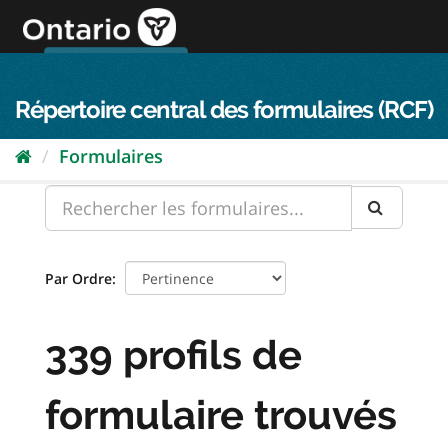
Passer
directement
au
Connexion FPO
aller au contenu
english
contenu
Répertoire central des formulaires (RCF)
Formulaires
Par Ordre
339 profils de
formulaire trouvés