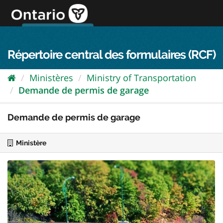
Passer
directement
au
Connexion FPO
aller au contenu
english
contenu
Répertoire central des formulaires (RCF)
Ministères
Ministry of Transportation
Demande de permis de garage
Demande de permis de garage
Ministère