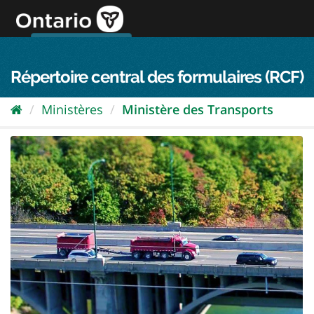
Passer
directement
au
Connexion FPO
aller au contenu
english
contenu
Répertoire central des formulaires (RCF)
Ministères
Ministère des Transports