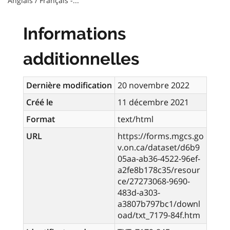
Anglais / Français -...
Informations
additionnelles
Dernière modification
20 novembre 2022
Créé le
11 décembre 2021
Format
text/html
URL
https://forms.mgcs.go
v.on.ca/dataset/d6b9
05aa-ab36-4522-96ef-
a2fe8b178c35/resour
ce/27273068-9690-
483d-a303-
a3807b797bc1/downl
oad/txt_7179-84f.htm