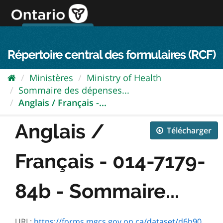
Passer
directement
au
Connexion FPO
aller au contenu
english
contenu
Répertoire central des formulaires (RCF)
Ministères
Ministry of Health
Sommaire des dépenses...
Anglais / Français -...
Anglais /
Télécharger
Français - 014-7179-
84b - Sommaire...
URL:
https://forms.mgcs.gov.on.ca/dataset/d6b905aa-ab36-4522-96ef-a2fe8b178c35/resource/27273068-9690-483d-a303-a3807b797bc1/download/txt_7179-84f.htm