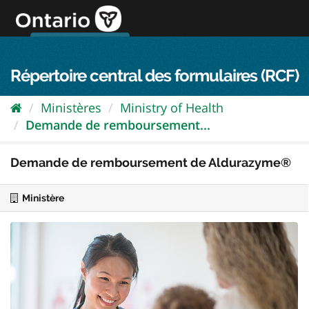
Passer
directement
au
Connexion FPO
aller au contenu
english
contenu
Répertoire central des formulaires (RCF)
Ministères
Ministry of Health
Demande de remboursement...
Demande de remboursement de Aldurazyme®
Ministère