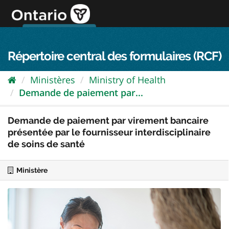
Passer
directement
au
Connexion FPO
aller au contenu
english
contenu
Répertoire central des formulaires (RCF)
Ministères
Ministry of Health
Demande de paiement par...
Demande de paiement par virement bancaire
présentée par le fournisseur interdisciplinaire
de soins de santé
Ministère