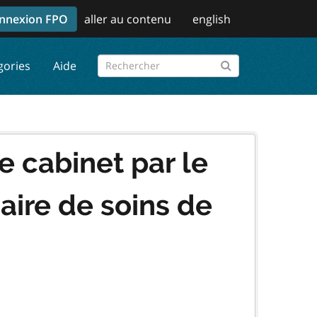
nnexion FPO
aller au contenu
english
gories
Aide
 cabinet par le
naire de soins de