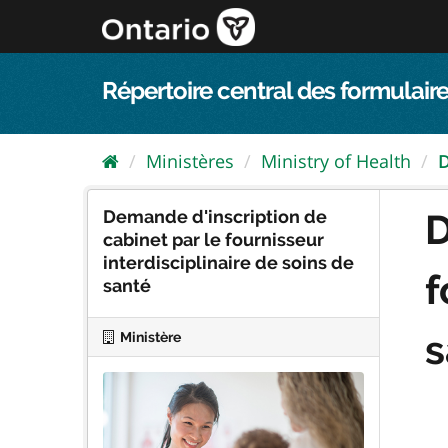
Passer
directement
au
contenu
Répertoire central des formulaire
Ministères
Ministry of Health
D
Demande d'inscription de
D
cabinet par le fournisseur
interdisciplinaire de soins de
f
santé
s
Ministère