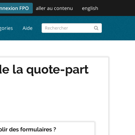
nnexion FPO
aller au contenu
english
gories
Aide
e la quote-part
lir des formulaires ?