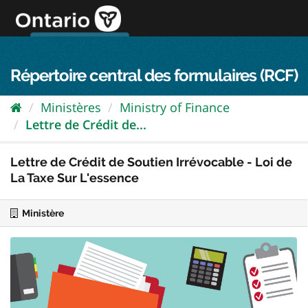
Passer
directement
au
Connexion FPO
aller au contenu
english
contenu
Répertoire central des formulaires (RCF)
Ministères
Ministry of Finance
Lettre de Crédit de...
Lettre de Crédit de Soutien Irrévocable - Loi de
La Taxe Sur L'essence
Ministère