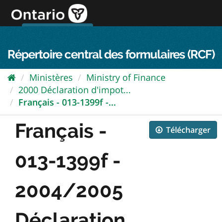
Passer
directement
au
Connexion FPO
aller au contenu
english
contenu
Répertoire central des formulaires (RCF)
Ministères
Ministry of Finance
2000 Déclaration d'impot...
Français - 013-1399f -...
Français -
Télécharger
013-1399f -
2004/2005
Déclaration...