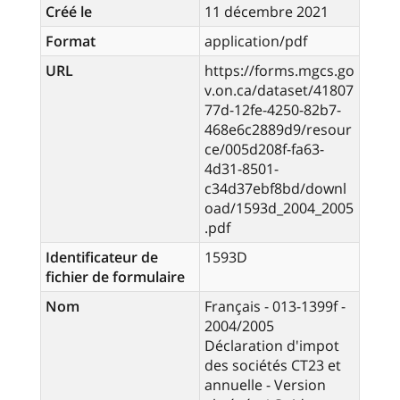
Créé le
11 décembre 2021
Format
application/pdf
URL
https://forms.mgcs.go
v.on.ca/dataset/41807
77d-12fe-4250-82b7-
468e6c2889d9/resour
ce/005d208f-fa63-
4d31-8501-
c34d37ebf8bd/downl
oad/1593d_2004_2005
.pdf
Identificateur de
1593D
fichier de formulaire
Nom
Français - 013-1399f -
2004/2005
Déclaration d'impot
des sociétés CT23 et
annuelle - Version