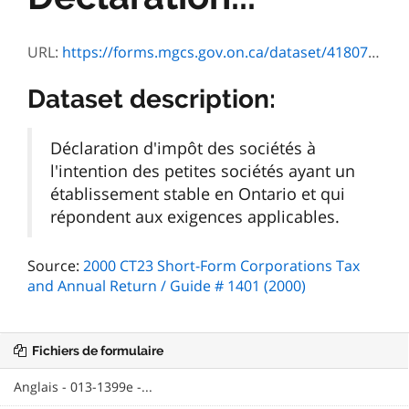
URL:
https://forms.mgcs.gov.on.ca/dataset/4180777d-12fe-4250-82b7-468e6c2889d9/resource/005d208f-fa63-4d31-8501-c34d37ebf8bd/download/1593d_2004_2005.pdf
Dataset description:
Déclaration d'impôt des sociétés à
l'intention des petites sociétés ayant un
établissement stable en Ontario et qui
répondent aux exigences applicables.
Source:
2000 CT23 Short-Form Corporations Tax
and Annual Return / Guide # 1401 (2000)
Fichiers de formulaire
Anglais - 013-1399e -...