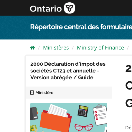
Passer
directement
au
contenu
Répertoire central des formulaire
Ministères
Ministry of Finance
2000 Déclaration d'impot des
2
sociétés CT23 et annuelle -
Version abrégée / Guide
C
Ministère
G
Déc