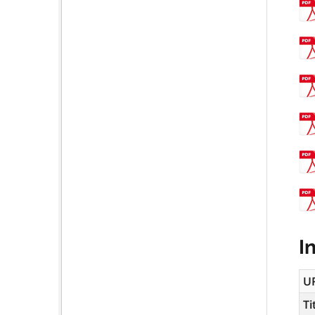
I
U
Ti