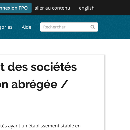
nnexion FPO
aller au contenu
english
gories
Aide
t des sociétés
ion abrégée /
iétés ayant un établissement stable en