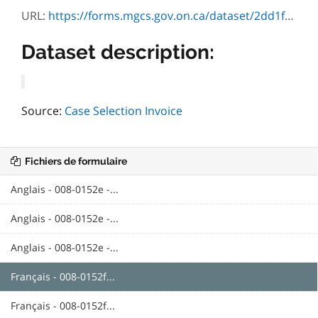
URL:
https://forms.mgcs.gov.on.ca/dataset/2dd1f211-ee84-4431-aa8e-ccf15fad45d6/resource/130816f9-310a-481e-acf1-56743394907a/download/txt_0152f.htm
Dataset description:
Source:
Case Selection Invoice
Fichiers de formulaire
Anglais - 008-0152e -...
Anglais - 008-0152e -...
Anglais - 008-0152e -...
Français - 008-0152f...
Français - 008-0152f...