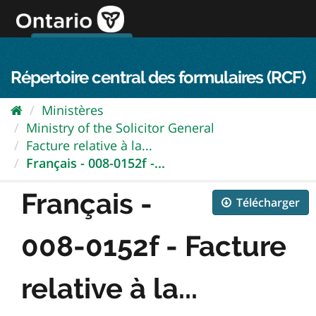
Passer
directement
au
Connexion FPO
aller au contenu
english
contenu
Répertoire central des formulaires (RCF)
Ministères
Ministry of the Solicitor General
Facture relative à la...
Français - 008-0152f -...
Français -
Télécharger
008-0152f - Facture
relative à la...