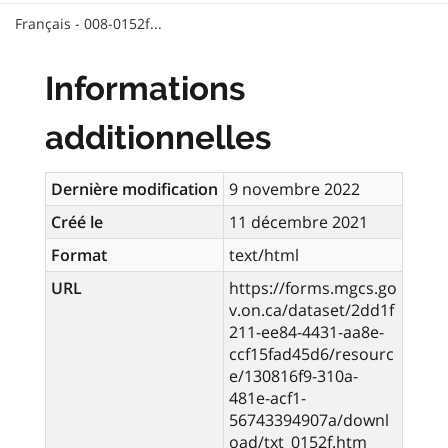
Français - 008-0152f...
Informations
additionnelles
Dernière modification
9 novembre 2022
Créé le
11 décembre 2021
Format
text/html
URL
https://forms.mgcs.go
v.on.ca/dataset/2dd1f
211-ee84-4431-aa8e-
ccf15fad45d6/resourc
e/130816f9-310a-
481e-acf1-
56743394907a/downl
oad/txt_0152f.htm