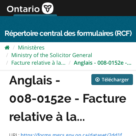
Passer
directement
au
Connexion FPO
aller au contenu
english
contenu
Répertoire central des formulaires (RCF)
Ministères
Ministry of the Solicitor General
Facture relative à la...
Anglais - 008-0152e -...
Anglais -
Télécharger
008-0152e - Facture
relative à la...
URL:
https://forms.mgcs.gov.on.ca/dataset/2dd1f211-ee84-4431-aa8e-ccf15fad45d6/resource/8d68be83-6063-4548-8c6c-b3852f9f36b6/download/txt_0152e.htm