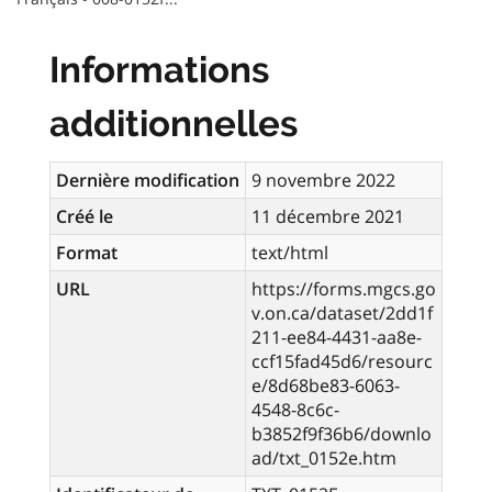
Informations
additionnelles
Dernière modification
9 novembre 2022
Créé le
11 décembre 2021
Format
text/html
URL
https://forms.mgcs.go
v.on.ca/dataset/2dd1f
211-ee84-4431-aa8e-
ccf15fad45d6/resourc
e/8d68be83-6063-
4548-8c6c-
b3852f9f36b6/downlo
ad/txt_0152e.htm