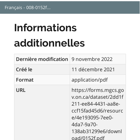
Français - 008-0152f...
Informations
additionnelles
Dernière modification
9 novembre 2022
Créé le
11 décembre 2021
Format
application/pdf
URL
https://forms.mgcs.go
v.on.ca/dataset/2dd1f
211-ee84-4431-aa8e-
ccf15fad45d6/resourc
e/4e193095-7ee0-
4da7-9a70-
138ab31299e6/downl
oad/0152f.pdf