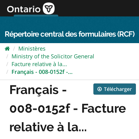
Passer
directement
au
Connexion FPO
aller au contenu
english
contenu
Répertoire central des formulaires (RCF)
Ministères
Ministry of the Solicitor General
Facture relative à la...
Français - 008-0152f -...
Français -
Télécharger
008-0152f - Facture
relative à la...