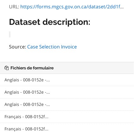
URL:
https://forms.mgcs.gov.on.ca/dataset/2dd1f211-ee84-4431-aa8e-ccf15fad45d6/resource/4e193095-7ee0-4da7-9a70-138ab31299e6/download/0152f.pdf
Dataset description:
Source:
Case Selection Invoice
Fichiers de formulaire
Anglais - 008-0152e -...
Anglais - 008-0152e -...
Anglais - 008-0152e -...
Français - 008-0152f...
Français - 008-0152f...