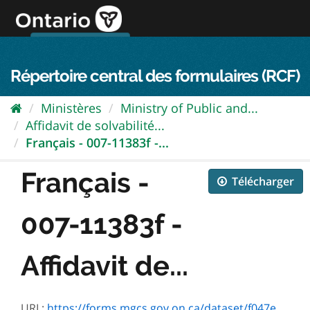
Passer
directement
au
Connexion FPO
aller au contenu
english
contenu
Répertoire central des formulaires (RCF)
Ministères
Ministry of Public and...
Affidavit de solvabilité...
Français - 007-11383f -...
Français -
Télécharger
007-11383f -
Affidavit de...
URL:
https://forms.mgcs.gov.on.ca/dataset/f047eaca-3413-4404-9e01-53bef65a4a46/resource/4a71b917-18d8-4b04-8146-8137490465f1/download/11383f.pdf