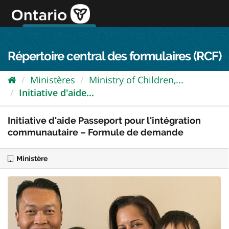
Passer
directement
au
Connexion FPO
aller au contenu
english
contenu
Répertoire central des formulaires (RCF)
Ministères
Ministry of Children,...
Initiative d'aide...
Initiative d'aide Passeport pour l'intégration
communautaire – Formule de demande
Ministère