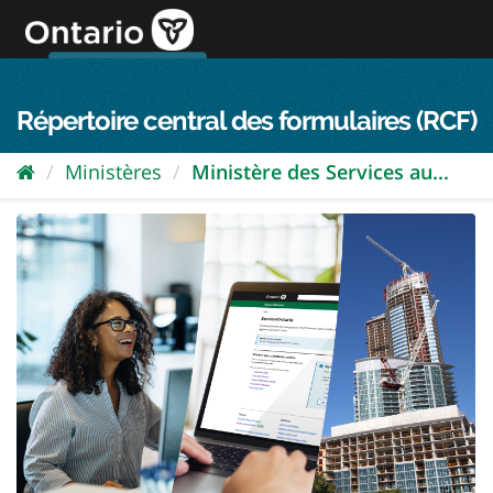
Passer
directement
au
Connexion FPO
aller au contenu
english
contenu
Répertoire central des formulaires (RCF)
Ministères
Ministère des Services au...