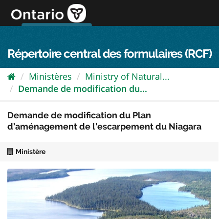
Passer
directement
au
Connexion FPO
aller au contenu
english
contenu
Répertoire central des formulaires (RCF)
Ministères
Ministry of Natural...
Demande de modification du...
Demande de modification du Plan
d’aménagement de l’escarpement du Niagara
Ministère