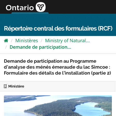
Passer
directement
au
Connexion FPO
aller au contenu
english
contenu
Répertoire central des formulaires (RCF)
Ministères
Ministry of Natural...
Demande de participation...
Demande de participation au Programme
d’analyse des ménés émeraude du lac Simcoe :
Formulaire des détails de l’installation (partie 2)
Ministère