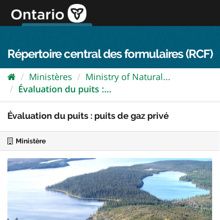
Passer
directement
au
Connexion FPO
aller au contenu
english
contenu
Répertoire central des formulaires (RCF)
Ministères
Ministry of Natural...
Évaluation du puits :...
Évaluation du puits : puits de gaz privé
Ministère