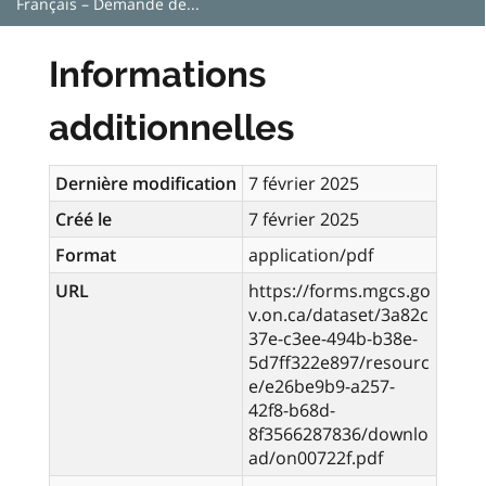
Français – Demande de...
Informations
additionnelles
Dernière modification
7 février 2025
Créé le
7 février 2025
Format
application/pdf
URL
https://forms.mgcs.go
v.on.ca/dataset/3a82c
37e-c3ee-494b-b38e-
5d7ff322e897/resourc
e/e26be9b9-a257-
42f8-b68d-
8f3566287836/downlo
ad/on00722f.pdf