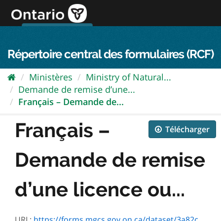
Passer
directement
au
Connexion FPO
aller au contenu
english
contenu
Répertoire central des formulaires (RCF)
Ministères
Ministry of Natural...
Demande de remise d’une...
Français – Demande de...
Français –
Télécharger
Demande de remise
d’une licence ou...
URL:
https://forms.mgcs.gov.on.ca/dataset/3a82c37e-c3ee-494b-b38e-5d7ff322e897/resource/e26be9b9-a257-42f8-b68d-8f3566287836/download/on00722f.pdf