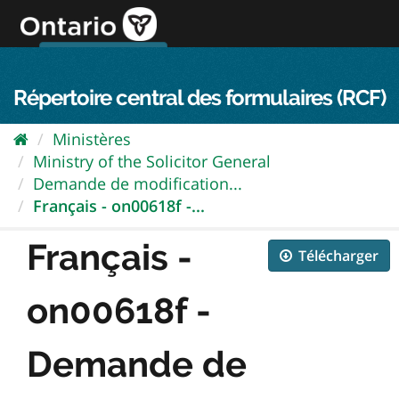
Passer
directement
au
Connexion FPO
aller au contenu
english
contenu
Répertoire central des formulaires (RCF)
Ministères
Ministry of the Solicitor General
Demande de modification...
Français - on00618f -...
Français -
Télécharger
on00618f -
Demande de