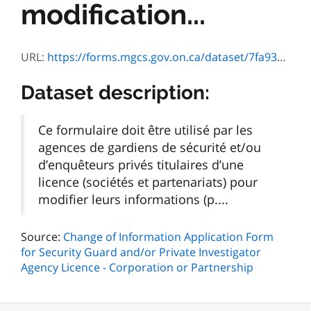
modification...
URL:
https://forms.mgcs.gov.on.ca/dataset/7fa93500-1f82-464d-a33d-02e4aa120a93/resource/053edb77-6d03-4cc4-9ed8-97df8b9fdf0b/download/on00618f.pdf
Dataset description:
Ce formulaire doit être utilisé par les
agences de gardiens de sécurité et/ou
d’enquêteurs privés titulaires d’une
licence (sociétés et partenariats) pour
modifier leurs informations (p....
Source:
Change of Information Application Form
for Security Guard and/or Private Investigator
Agency Licence - Corporation or Partnership