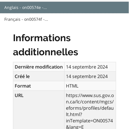
Anglais - on00574e -...
Français - on00574f -...
Informations
additionnelles
Dernière modification
14 septembre 2024
Créé le
14 septembre 2024
Format
HTML
URL
https://www.sus.gov.o
n.ca/lc/content/mgcs/
eforms/profiles/defau
lt.html?
inTemplate=ON00574
&lang=E