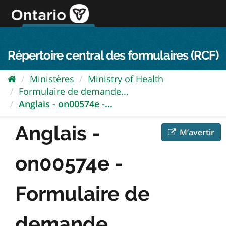
Passer
directement
au
Connexion FPO
aller au contenu
english
contenu
Répertoire central des formulaires (RCF)
Ministères
Ministry of Health
Formulaire de demande...
Anglais - on00574e -...
Anglais -
M’avertir
on00574e -
Formulaire de
demande...