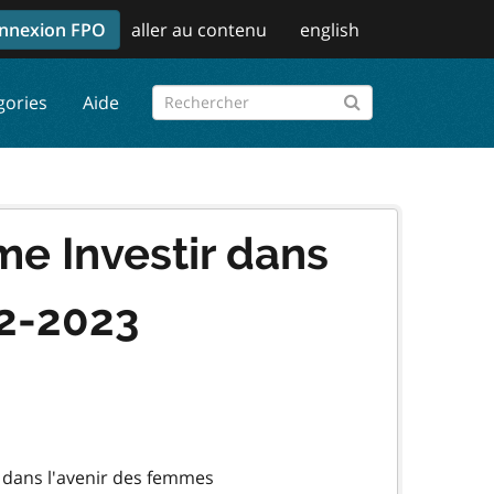
nnexion FPO
aller au contenu
english
gories
Aide
e Investir dans
22-2023