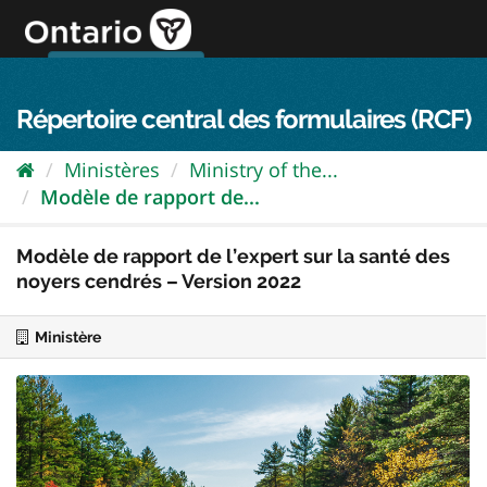
Passer
directement
au
Connexion FPO
aller au contenu
english
contenu
Répertoire central des formulaires (RCF)
Ministères
Ministry of the...
Modèle de rapport de...
Modèle de rapport de l’expert sur la santé des
noyers cendrés – Version 2022
Ministère