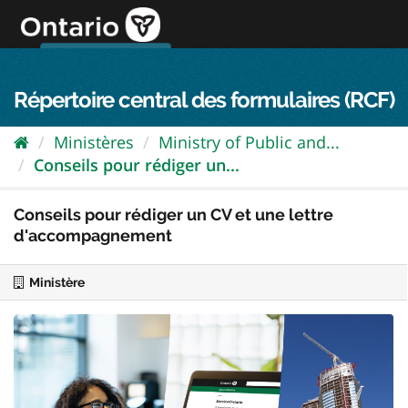
Passer
directement
au
Connexion FPO
aller au contenu
english
contenu
Répertoire central des formulaires (RCF)
Ministères
Ministry of Public and...
Conseils pour rédiger un...
Conseils pour rédiger un CV et une lettre
d'accompagnement
Ministère