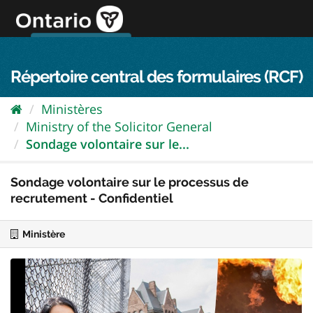
Passer
directement
au
Connexion FPO
aller au contenu
english
contenu
Répertoire central des formulaires (RCF)
Ministères
Ministry of the Solicitor General
Sondage volontaire sur le...
Sondage volontaire sur le processus de
recrutement - Confidentiel
Ministère